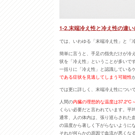
1-2.末端冷え性と冷え性の違
では、いわゆる「末端冷え性」と「
簡単に言うと、手足の指先だけが冷
状を「冷え性」ということが多いで
一括りに「冷え性」と認識している
である症状を見逃してしまう可能性
では更に詳しく、末端冷え性につい
人間の
内臓の理想的な温度は37.2℃
くらい必要だと言われています。平均
通常、人の体内は、張り巡らされた
の温度から著しく下がらないように
それが何らかの原因で血流が悪くな