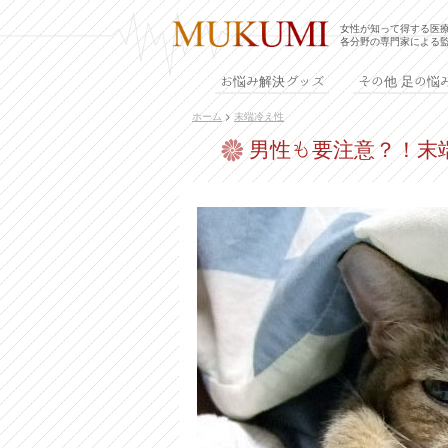
女性が知って得する医
各分野の専門家による
お悩み解決グッズ
その他 足の悩
ホーム
>
末端冷え性
男性も要注意？！末