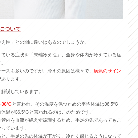
いについて
冷え性」との間に違いはあるのでしょうか。
えている症状を「末端冷え性」、全身や体内が冷えている症
す。
ケースも多いのですが、冷えの原因は様々で、
病気のサイン
があります。
て解説していきます。
～38℃
と言われ、その温度を保つための平均体温は36.5℃
体温が36.5℃と言われるのはこのためです。
血管内を血液が絶えず循環するため、手足の先であってもこ
なっています。
ると、手足の先の体温が下がり、冷たく感じるようになって