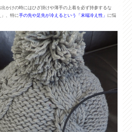
お出かけの時にはひざ掛けや薄手の上着を必ず持参するな
え」、特に
手の先や足先が冷えるという「末端冷え性」
に悩