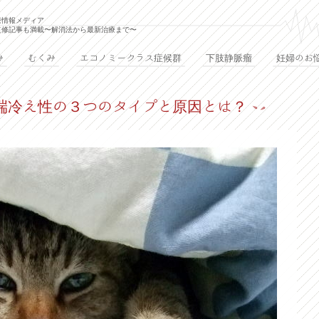
療情報メディア
監修記事も満載〜解消法から最新治療まで〜
み
むくみ
エコノミークラス症候群
下肢静脈瘤
妊婦のお
端冷え性の３つのタイプと原因とは？