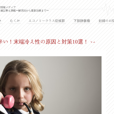
療情報メディア
監修記事も満載〜解消法から最新治療まで〜
み
むくみ
エコノミークラス症候群
下肢静脈瘤
妊婦のお
辛い！末端冷え性の原因と対策10選！