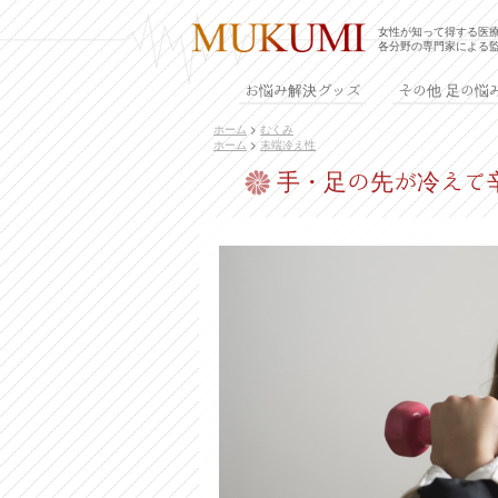
女性が知って得する医
各分野の専門家による
お悩み解決グッズ
その他 足の悩
ホーム
>
むくみ
ホーム
>
末端冷え性
手・足の先が冷えて