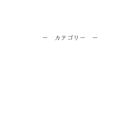
女性が知って得する医療情報メディア
各分野の専門家による監修記事も満載〜解消法から最新治療まで〜
ー カテゴリー ー
お悩み解決グッズ
その他 足の悩み
むくみ
エコノミークラス症候群
下肢静脈瘤
妊婦のお悩み
末端冷え性