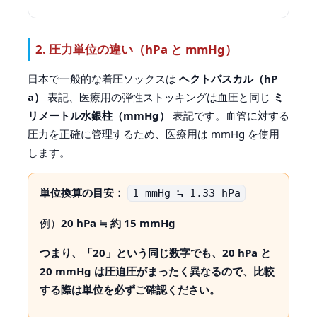
2. 圧力単位の違い（hPa と mmHg）
日本で一般的な着圧ソックスは
ヘクトパスカル（hP
a）
表記、医療用の弾性ストッキングは血圧と同じ
ミ
リメートル水銀柱（mmHg）
表記です。血管に対する
圧力を正確に管理するため、医療用は mmHg を使用
します。
単位換算の目安：
1 mmHg ≒ 1.33 hPa
例）
20 hPa ≒ 約 15 mmHg
つまり、「20」という同じ数字でも、
20 hPa
と
20 mmHg
は
圧迫圧がまったく異なる
ので、比較
する際は
単位
を必ずご確認ください。