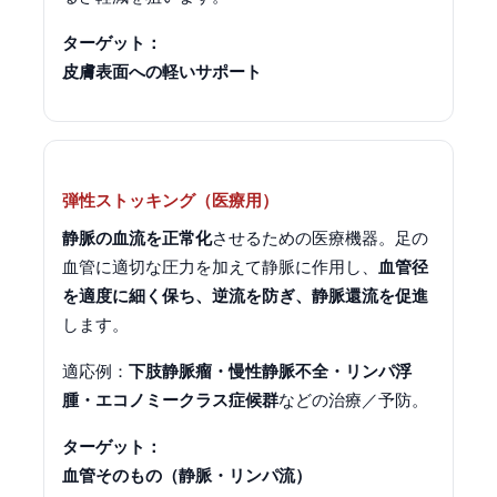
ターゲット：
皮膚表面への
軽いサポート
弾性ストッキング（医療用）
静脈の血流を正常化
させるための医療機器。足の
血管に適切な圧力を加えて静脈に作用し、
血管径
を適度に細く保ち、逆流を防ぎ、静脈還流を促進
します。
適応例：
下肢静脈瘤・慢性静脈不全・リンパ浮
腫・エコノミークラス症候群
などの治療／予防。
ターゲット：
血管そのもの
（静脈・リンパ流）