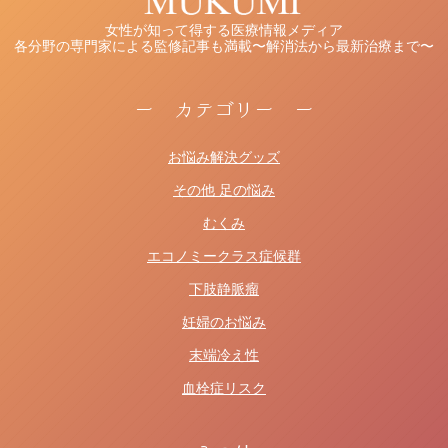
女性が知って得する医療情報メディア
各分野の専門家による監修記事も満載〜解消法から最新治療まで〜
ー カテゴリー ー
お悩み解決グッズ
その他 足の悩み
むくみ
エコノミークラス症候群
下肢静脈瘤
妊婦のお悩み
末端冷え性
血栓症リスク