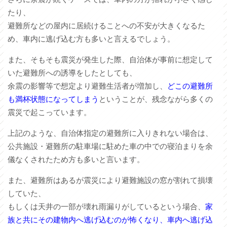
たり、
避難所などの屋内に居続けることへの不安が大きくなるた
め、車内に逃げ込む方も多いと言えるでしょう。
また、そもそも震災が発生した際、自治体が事前に想定して
いた避難所への誘導をしたとしても、
余震の影響等で想定より避難生活者が増加し、
どこの避難所
も満杯状態になってしまう
ということが、残念ながら多くの
震災で起こっています。
上記のような、自治体指定の避難所に入りきれない場合は、
公共施設・避難所の駐車場に駐めた車の中での寝泊まりを余
儀なくされたため方も多いと言います。
また、避難所はあるが震災により避難施設の窓が割れて損壊
していた、
もしくは天井の一部が壊れ雨漏りがしているという場合、
家
族と共にその建物内へ逃げ込むのが怖くなり、車内へ逃げ込