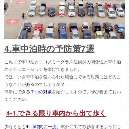
4.車中泊時の予防策7選
これまで車中泊とエコノミークラス症候群の関係性と車中泊
のシチュエーションを挙げてきました。
では、いざ車中泊を強いられた場合にできる対策にはどのよ
うなことがあるのでしょうか？
簡単にできる
７つの対策
を紹介しますので、ぜひ覚えておい
てください。
4-1.できる限り車内から出て歩く
少なくとも
4～5時間に一度
、車外に出て散歩をするようにし