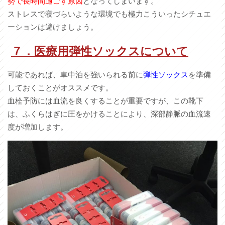
勢で長時間過ごす原因
となってしまいます。
ストレスで寝づらいような環境でも極力こういったシチュエ
ーションは避けましょう。
７．医療用弾性ソックスについて
可能であれば、車中泊を強いられる前に
弾性ソックス
を準備
しておくことがオススメです。
血栓予防には血流を良くすることが重要ですが、この靴下
は、ふくらはぎに圧をかけることにより、深部静脈の血流速
度が増加します。