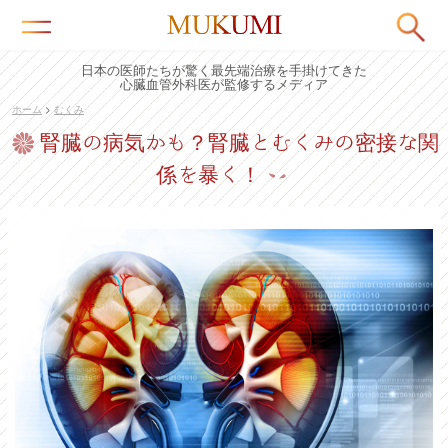
日本の医師たちが驚く最先端治療を手掛けてきた
心臓血管外科医が監修するメディア
ホーム
>
むくみ
腎臓の病気かも？腎臓とむくみの密接な関
係を暴く！