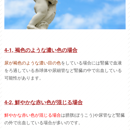
4-1,
褐色のような濃い色の場合
尿が褐色のような濃い目の色
をしている場合には腎臓で血液
をろ過している糸球体や尿細管など腎臓の中で出血している
可能性があります。
4-2,
鮮やかな赤い色が混じる場合
鮮やかな赤い色が混じる場合
は膀胱(ぼうこう)や尿管など腎臓
の外で出血している場合が多いのです。