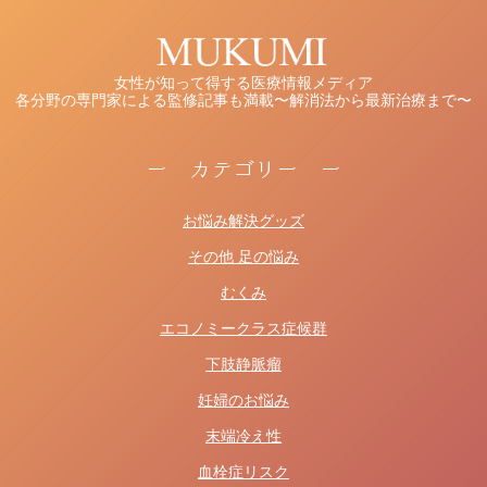
女性が知って得する医療情報メディア
各分野の専門家による監修記事も満載〜解消法から最新治療まで〜
ー カテゴリー ー
お悩み解決グッズ
その他 足の悩み
むくみ
エコノミークラス症候群
下肢静脈瘤
妊婦のお悩み
末端冷え性
血栓症リスク