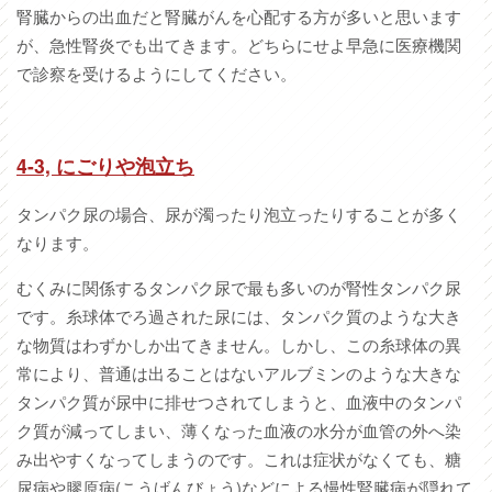
腎臓からの出血だと腎臓がんを心配する方が多いと思います
が、急性腎炎でも出てきます。どちらにせよ早急に医療機関
で診察を受けるようにしてください。
4-3,
にごりや泡立ち
タンパク尿の場合、尿が濁ったり泡立ったりすることが多く
なります。
むくみに関係するタンパク尿で最も多いのが腎性タンパク尿
です。糸球体でろ過された尿には、タンパク質のような大き
な物質はわずかしか出てきません。しかし、この糸球体の異
常により、普通は出ることはないアルブミンのような大きな
タンパク質が尿中に排せつされてしまうと、血液中のタンパ
ク質が減ってしまい、薄くなった血液の水分が血管の外へ染
み出やすくなってしまうのです。これは症状がなくても、糖
尿病や膠原病(こうげんびょう)などによる慢性腎臓病が隠れて