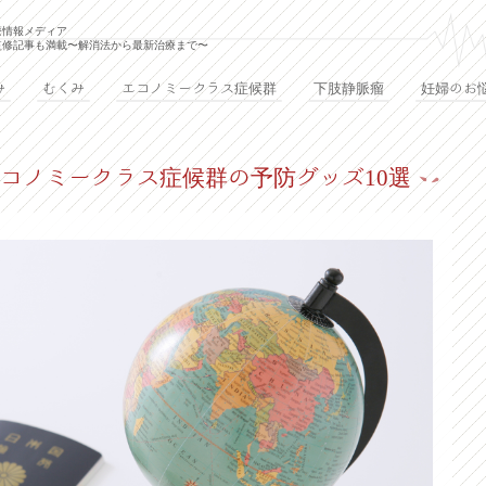
療情報メディア
監修記事も満載〜解消法から最新治療まで〜
み
むくみ
エコノミークラス症候群
下肢静脈瘤
妊婦のお
コノミークラス症候群の予防グッズ10選