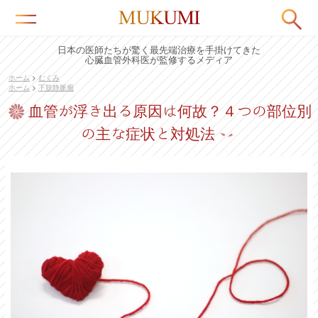
日本の医師たちが驚く最先端治療を手掛けてきた
心臓血管外科医が監修するメディア
ホーム
>
むくみ
ホーム
>
下肢静脈瘤
血管が浮き出る原因は何故？４つの部位別
の主な症状と対処法